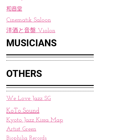
和音堂
Cinematik Saloon
​洋酒と音盤 Violon
MUSICIANS
OTHERS
We Love Jazz SG
KoTo Sound
Kyoto Jazz Kissa Map
Artist Green
Biophilia Records