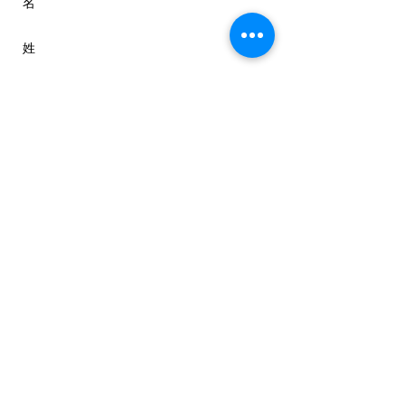
送信
京都市青少年育成登録団体
京都文化力プロジェクト団体
kokoka国際交流団体
CONNECT​
WITH US:​​