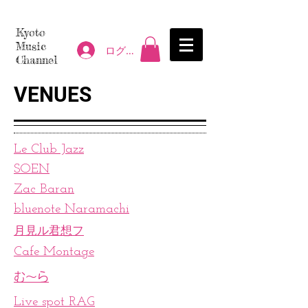
Kyoto
Music
ログイン
Channel
VENUES
Le Club Jazz
SOEN
Zac Baran
bluenote Naramachi
月見ル君想フ
Cafe Montage
む〜ら
Live spot RAG