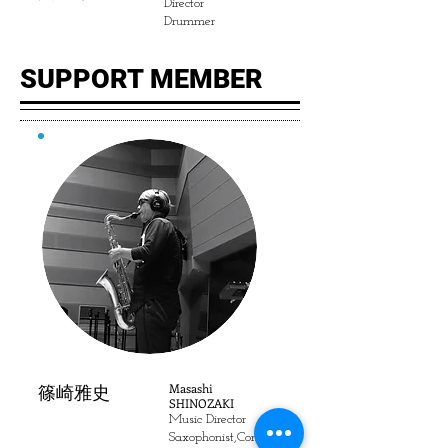
Director
Drummer
SUPPORT MEMBER
Masashi
篠崎雅史
SHINOZAKI
Music Director
Saxophonist,Comp