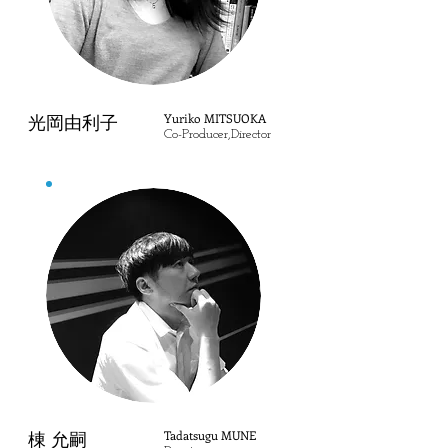
Yuriko MITSUOKA
光岡由利子
Co-Producer,Director
Tadatsugu MUNE
棟 允嗣