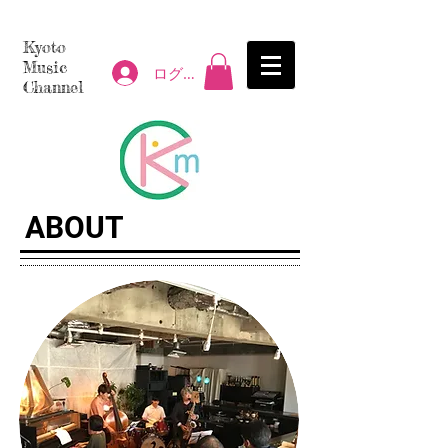
Kyoto
Music
ログイン
Channel
ABOUT