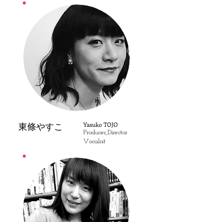
Yasuko TOJO
東條やすこ
Producer,Director
Vocalist